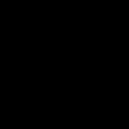
诉
有限公司
技术支持：
威龙商务