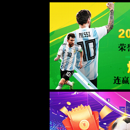
opta官方网站|中国有限公司-Footb
投资者服务
实时股价
公司公告
公司治理
投资者服